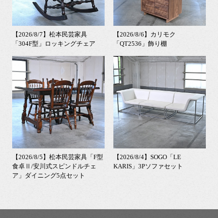
【2026/8/7】松本民芸家具
【2026/8/6】カリモク
「304F型」ロッキングチェア
「QT2536」飾り棚
【2026/8/5】松本民芸家具「F型
【2026/8/4】SOGO「LE
食卓Ⅱ/安川式スピンドルチェ
KARIS」3Pソファセット
ア」ダイニング5点セット