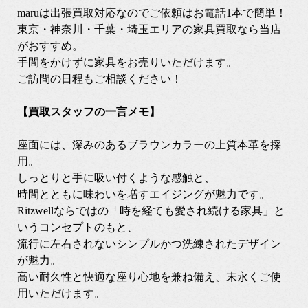
maruは出張買取対応なのでご依頼はお電話1本で簡単！
東京・神奈川・千葉・埼玉エリアの家具買取なら当店
がおすすめ。
手間をかけずに家具をお売りいただけます。
ご訪問の日程もご相談ください！
【買取スタッフの一言メモ】
座面には、深みのあるブラウンカラーの上質本革を採
用。
しっとりと手に吸い付くような感触と、
時間とともに味わいを増すエイジングが魅力です。
Ritzwellならではの「時を経ても愛され続ける家具」と
いうコンセプトのもと、
流行に左右されないシンプルかつ洗練されたデザイン
が魅力。
高い耐久性と快適な座り心地を兼ね備え、末永くご使
用いただけます。