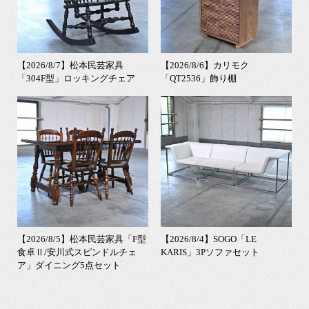
【2026/8/7】松本民芸家具
【2026/8/6】カリモク
「304F型」ロッキングチェア
「QT2536」飾り棚
【2026/8/5】松本民芸家具「F型
【2026/8/4】SOGO「LE
食卓Ⅱ/安川式スピンドルチェ
KARIS」3Pソファセット
ア」ダイニング5点セット