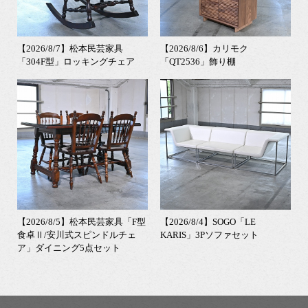
【2026/8/7】松本民芸家具
【2026/8/6】カリモク
「304F型」ロッキングチェア
「QT2536」飾り棚
【2026/8/5】松本民芸家具「F型
【2026/8/4】SOGO「LE
食卓Ⅱ/安川式スピンドルチェ
KARIS」3Pソファセット
ア」ダイニング5点セット