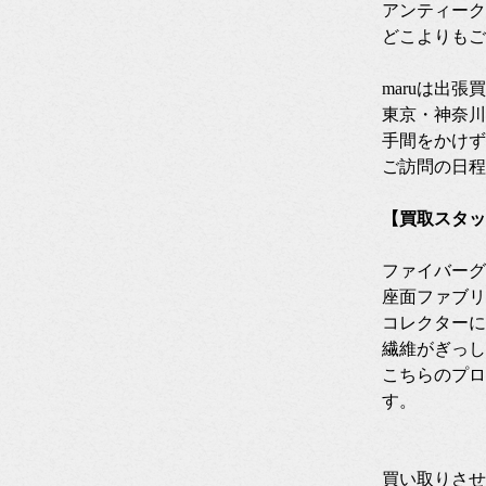
アンティーク
どこよりもご
maruは出
東京・神奈川
手間をかけず
ご訪問の日程
【買取スタッ
ファイバーグ
座面ファブリ
コレクターに
繊維がぎっし
こちらのプロ
す。
買い取りさせ