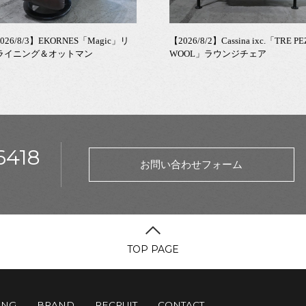
026/8/3】EKORNES「Magic」リ
【2026/8/2】Cassina ixc.「TRE PE
ライニング＆オットマン
WOOL」ラウンジチェア
6418
お問い合わせフォーム
TOP PAGE
ING
BRAND
RECRUIT
CONTACT