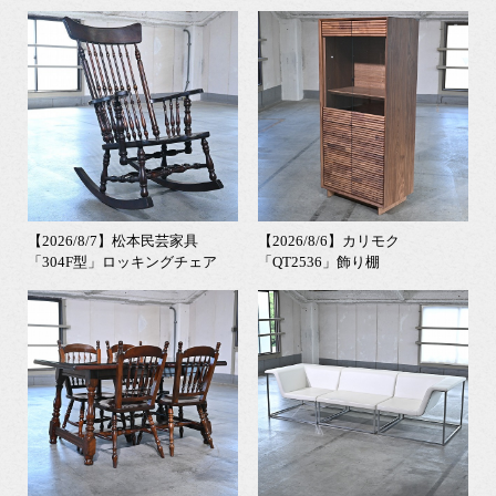
【2026/8/7】松本民芸家具
【2026/8/6】カリモク
「304F型」ロッキングチェア
「QT2536」飾り棚