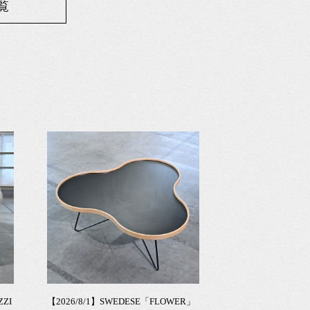
覧
ZZI
【2026/8/1】SWEDESE「FLOWER」