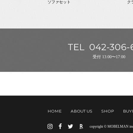
ソファセット
ク
TEL
042-306-
受付 13:00〜17:00
HOME
ABOUT US
SHOP
BUY
copyright © MOBELMAN inc. 