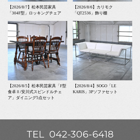
【2026/8/7】松本民芸家具
【2026/8/6】カリモク
「304F型」ロッキングチェア
「QT2536」飾り棚
【2026/8/5】松本民芸家具「F型
【2026/8/4】SOGO「LE
食卓Ⅱ/安川式スピンドルチェ
KARIS」3Pソファセット
ア」ダイニング5点セット
TEL
042-306-6418