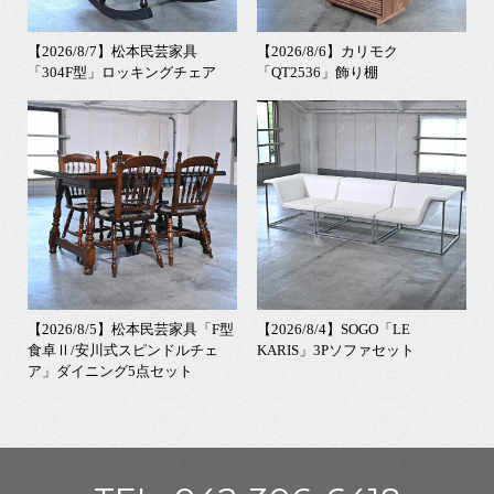
【2026/8/7】松本民芸家具
【2026/8/6】カリモク
「304F型」ロッキングチェア
「QT2536」飾り棚
【2026/8/5】松本民芸家具「F型
【2026/8/4】SOGO「LE
食卓Ⅱ/安川式スピンドルチェ
KARIS」3Pソファセット
ア」ダイニング5点セット