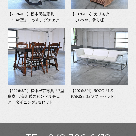
【2026/8/7】松本民芸家具
【2026/8/6】カリモク
「304F型」ロッキングチェア
「QT2536」飾り棚
【2026/8/5】松本民芸家具「F型
【2026/8/4】SOGO「LE
食卓Ⅱ/安川式スピンドルチェ
KARIS」3Pソファセット
ア」ダイニング5点セット