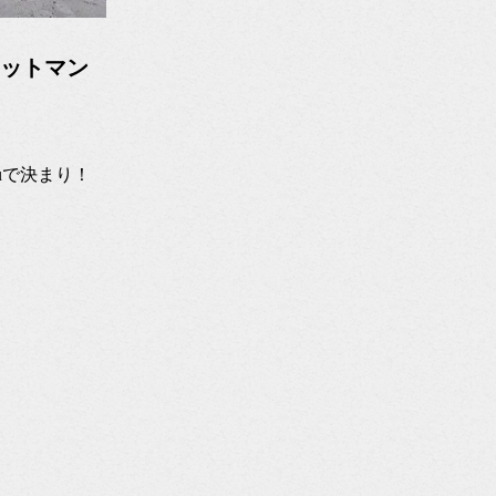
 オットマン
uで決まり！