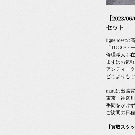
【2023/0
セット
ligne ros
「TOGO/
修理職人も在
まずはお気軽
アンティーク
どこよりもご
maruは出
東京・神奈川
手間をかけず
ご訪問の日程
【買取スタッ