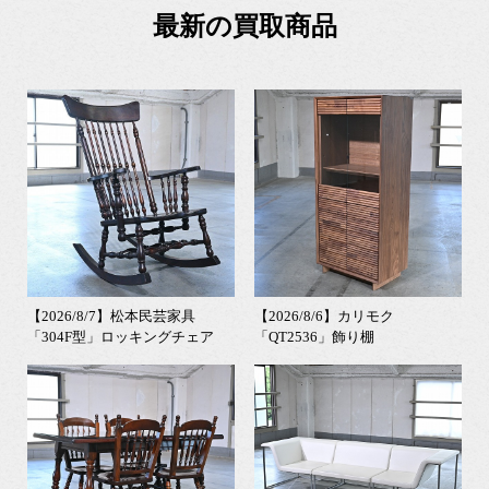
最新の買取商品
【2026/8/7】松本民芸家具
【2026/8/6】カリモク
「304F型」ロッキングチェア
「QT2536」飾り棚