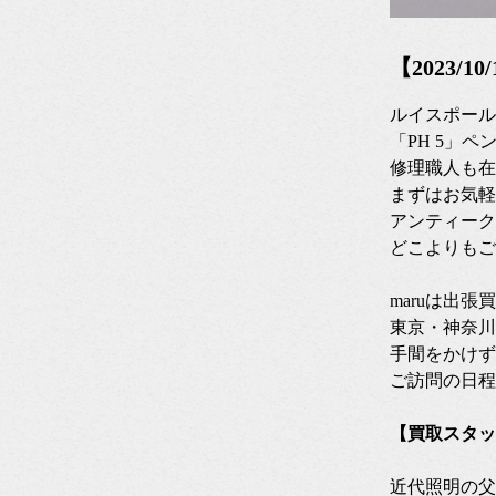
【2023/
ルイスポール
「PH 5」
修理職人も在
まずはお気軽
アンティーク
どこよりもご
maruは出
東京・神奈川
手間をかけず
ご訪問の日程
【買取スタッ
近代照明の父