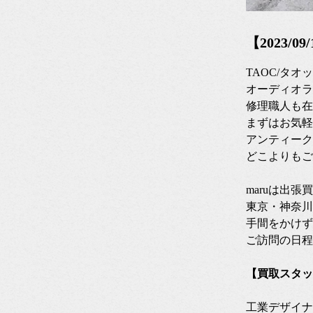
【2023/
TAOC/タ
オーディオラ
修理職人も在
まずはお気軽
アンティーク
どこよりもご
maruは出
東京・神奈川
手間をかけず
ご訪問の日程
【買取スタッ
工業デザイナ