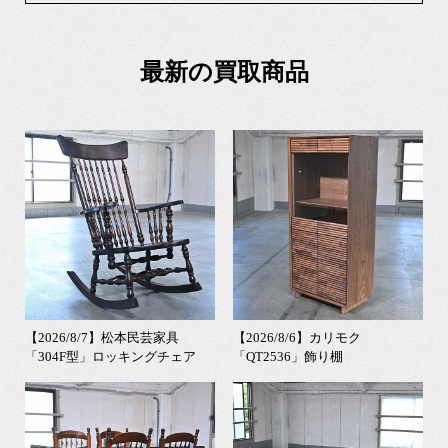
最新の買取商品
【2026/8/7】松本民芸家具
【2026/8/6】カリモク
「304F型」ロッキングチェア
「QT2536」飾り棚