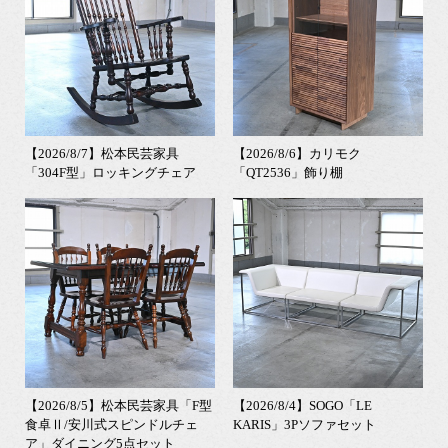
【2026/8/7】松本民芸家具
【2026/8/6】カリモク
「304F型」ロッキングチェア
「QT2536」飾り棚
【2026/8/5】松本民芸家具「F型
【2026/8/4】SOGO「LE
食卓Ⅱ/安川式スピンドルチェ
KARIS」3Pソファセット
ア」ダイニング5点セット