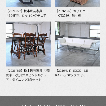
【2026/8/7】松本民芸家具
【2026/8/6】カリモク
「304F型」ロッキングチェア
「QT2536」飾り棚
【2026/8/5】松本民芸家具「F型
【2026/8/4】SOGO「LE
食卓Ⅱ/安川式スピンドルチェ
KARIS」3Pソファセット
ア」ダイニング5点セット