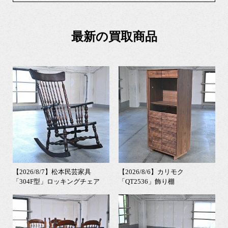
最新の買取商品
【2026/8/7】松本民芸家具
【2026/8/6】カリモク
「304F型」ロッキングチェア
「QT2536」飾り棚