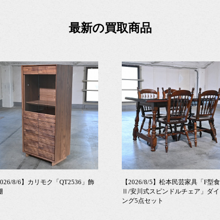
最新の買取商品
026/8/6】カリモク「QT2536」飾
【2026/8/5】松本民芸家具「F型
棚
Ⅱ/安川式スピンドルチェア」ダイ
ング5点セット