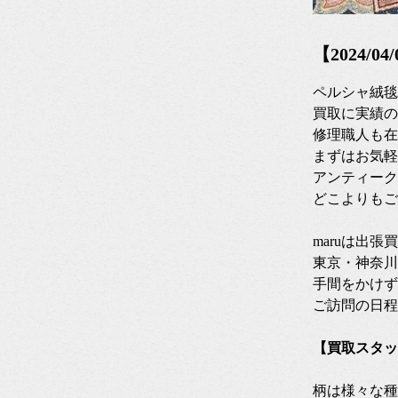
【2024/
ペルシャ絨毯
買取に実績の
修理職人も在
まずはお気軽
アンティーク
どこよりもご
maruは出
東京・神奈川
手間をかけず
ご訪問の日程
【買取スタッ
柄は様々な種